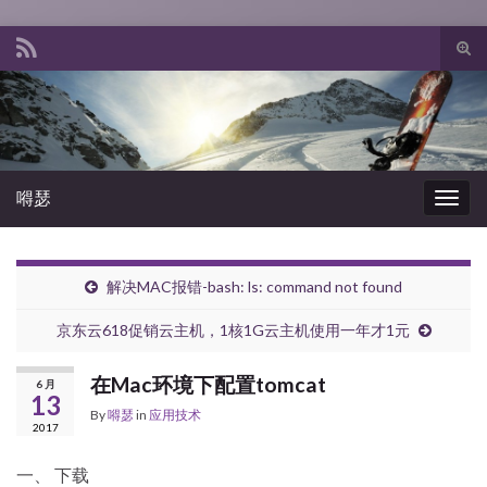
Tog
sear
Search for:
for
嘚瑟
Togg
navig
解决MAC报错-bash: ls: command not found
京东云618促销云主机，1核1G云主机使用一年才1元
在Mac环境下配置tomcat
6 月
13
By
嘚瑟
in
应用技术
2017
一、 下载