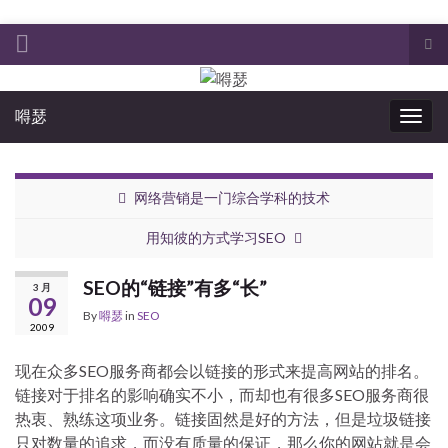
Tog
sea
Search for:
for
嘚瑟
Togg
navig
网络营销是一门综合学科的技术
用知彼的方式学习SEO
SEO的“链接”有多“长”
3 月
09
By
嘚瑟
in
SEO
2009
现在众多SEO服务商都会以链接的形式来提高网站的排名。
链接对于排名的影响确实不小，而却也有很多SEO服务商很
热衷、熟练这项业务。链接固然是好的方法，但是垃圾链接
只对数量的追求，而没有质量的保证，那么你的网站就是会