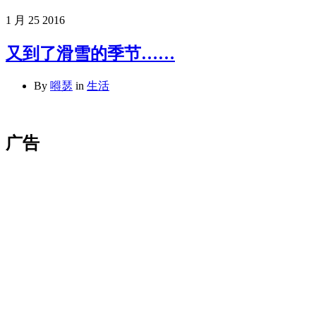
1 月
25
2016
又到了滑雪的季节……
By
嘚瑟
in
生活
广告