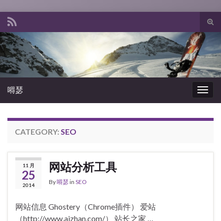
Tog
sear
Search for:
for
嘚瑟
Togg
navig
CATEGORY:
SEO
网站分析工具
11 月
25
By
嘚瑟
in
SEO
2014
网站信息 Ghostery（Chrome插件） 爱站
（http://www.aizhan.com/） 站长之家 …