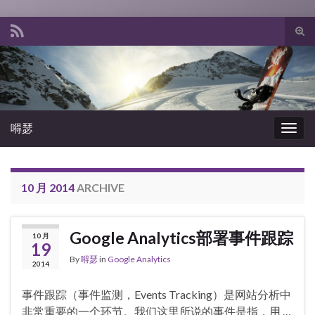
Tog
sear
Search for:
for
嘚瑟
Togg
navig
10 月 2014
ARCHIVE
Google Analytics部署事件跟踪
10 月
19
By
嘚瑟
in
Google Analytics
2014
事件跟踪（事件监测，Events Tracking）是网站分析中
非常重要的一个环节。我们这里所说的事件是指，用 …