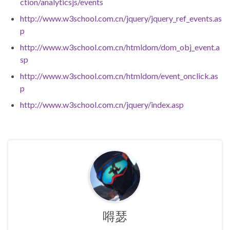
ction/analyticsjs/events
http://www.w3school.com.cn/jquery/jquery_ref_events.as
p
http://www.w3school.com.cn/htmldom/dom_obj_event.a
sp
http://www.w3school.com.cn/htmldom/event_onclick.as
p
http://www.w3school.com.cn/jquery/index.asp
嘚瑟