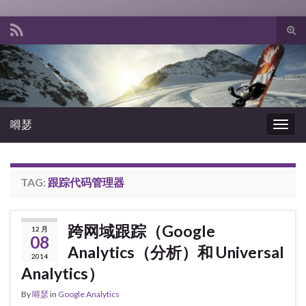
Tog
sear
Search for:
for
嘚瑟
Togg
navig
TAG:
跟踪代码管理器
跨网域跟踪（Google
12 月
08
Analytics（分析）和 Universal
2014
Analytics）
By
嘚瑟
in
Google Analytics