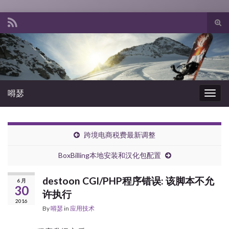
Tog
sear
Search for:
for
嘚瑟
Togg
navig
跨境电商税费最新调整
BoxBilling本地安装和汉化包配置
destoon CGI/PHP程序错误: 该脚本不允
6 月
30
许执行
2016
By
嘚瑟
in
应用技术