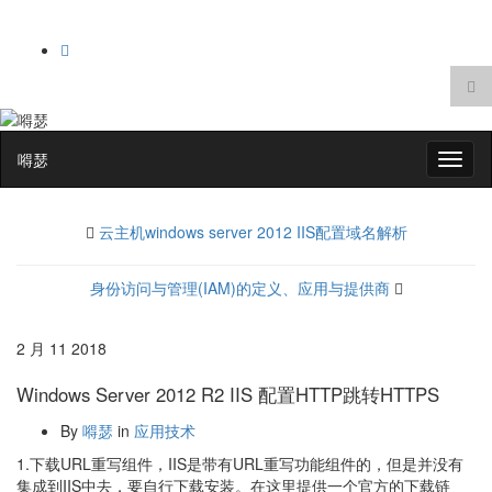
Tog
sea
Search
for
for:
嘚瑟
Toggl
naviga
云主机windows server 2012 IIS配置域名解析
身份访问与管理(IAM)的定义、应用与提供商
2 月
11
2018
Windows Server 2012 R2 IIS 配置HTTP跳转HTTPS
By
嘚瑟
in
应用技术
1.下载URL重写组件，IIS是带有URL重写功能组件的，但是并没有
集成到IIS中去，要自行下载安装。在这里提供一个官方的下载链