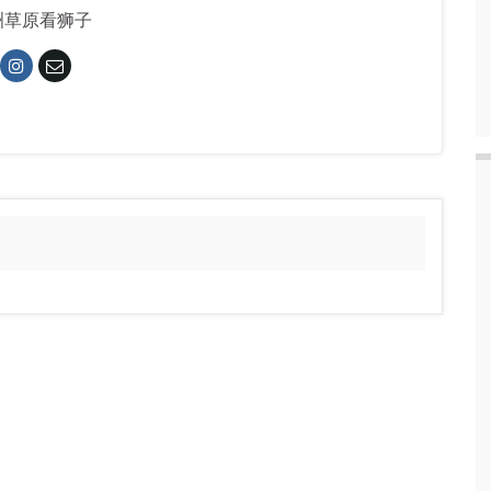
洲草原看狮子