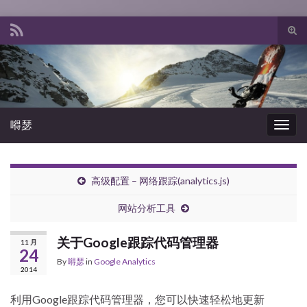
Tog
sear
Search for:
for
嘚瑟
Togg
navig
高级配置 – 网络跟踪(analytics.js)
网站分析工具
关于Google跟踪代码管理器
11 月
24
By
嘚瑟
in
Google Analytics
2014
利用Google跟踪代码管理器，您可以快速轻松地更新