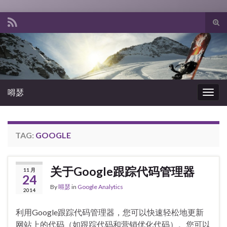
Tog
sear
Search for:
for
嘚瑟
Togg
navig
TAG:
GOOGLE
关于Google跟踪代码管理器
11 月
24
By
嘚瑟
in
Google Analytics
2014
利用Google跟踪代码管理器，您可以快速轻松地更新
网站上的代码（如跟踪代码和营销优化代码）。您可以