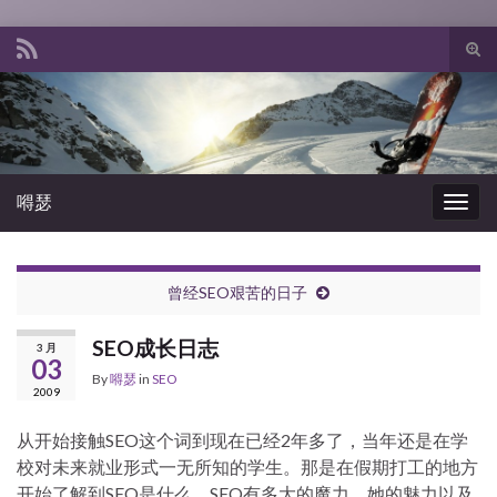
Tog
sear
Search for:
for
嘚瑟
Togg
navig
曾经SEO艰苦的日子
SEO成长日志
3 月
03
By
嘚瑟
in
SEO
2009
从开始接触SEO这个词到现在已经2年多了，当年还是在学
校对未来就业形式一无所知的学生。那是在假期打工的地方
开始了解到SEO是什么，SEO有多大的魔力，她的魅力以及