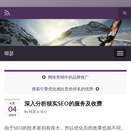
Tog
sear
Search for:
for
嘚瑟
Togg
navig
网络营销中的品牌推广
搜索引擎优化相比竞价排名的优势
深入分析核实SEO的服务及收费
4 月
04
By
嘚瑟
in
SEO
2009
由于SEO的技术差别有很大，所以优化后的效果也就不同。