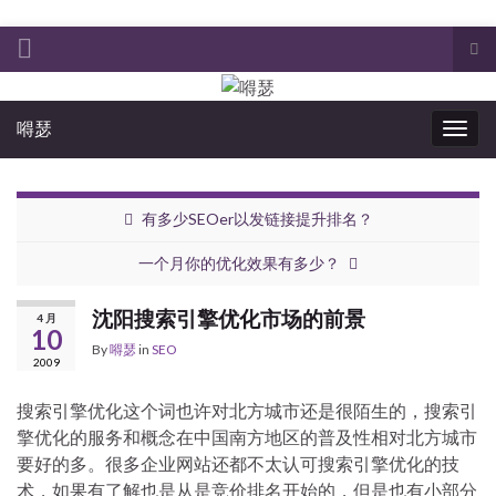
Tog
sea
Search for:
for
嘚瑟
Togg
navig
有多少SEOer以发链接提升排名？
一个月你的优化效果有多少？
沈阳搜索引擎优化市场的前景
4 月
10
By
嘚瑟
in
SEO
2009
搜索引擎优化这个词也许对北方城市还是很陌生的，搜索引
擎优化的服务和概念在中国南方地区的普及性相对北方城市
要好的多。很多企业网站还都不太认可搜索引擎优化的技
术，如果有了解也是从是竞价排名开始的，但是也有小部分